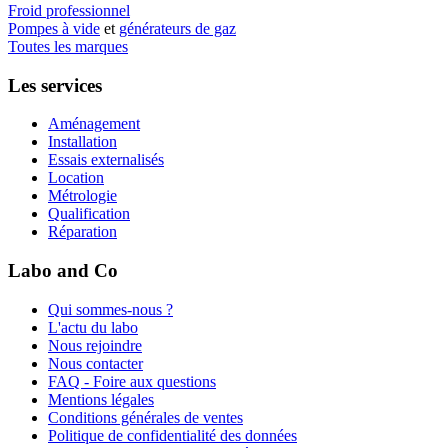
Froid professionnel
Pompes à vide
et
générateurs de gaz
Toutes les marques
Les services
Aménagement
Installation
Essais externalisés
Location
Métrologie
Qualification
Réparation
Labo and Co
Qui sommes-nous ?
L'actu du labo
Nous rejoindre
Nous contacter
FAQ - Foire aux questions
Mentions légales
Conditions générales de ventes
Politique de confidentialité des données