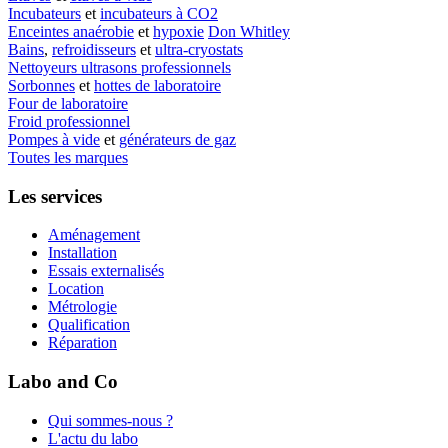
Incubateurs
et
incubateurs à CO2
Enceintes anaérobie
et
hypoxie
Don Whitley
Bains
,
refroidisseurs
et
ultra-cryostats
Nettoyeurs ultrasons professionnels
Sorbonnes
et
hottes de laboratoire
Four de laboratoire
Froid professionnel
Pompes à vide
et
générateurs de gaz
Toutes les marques
Les services
Aménagement
Installation
Essais externalisés
Location
Métrologie
Qualification
Réparation
Labo and Co
Qui sommes-nous ?
L'actu du labo