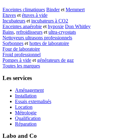
Enceintes climatiques
Binder
et
Memmert
Etuves
et
étuves à vide
Incubateurs
et
incubateurs à CO2
Enceintes anaérobie
et
hypoxie
Don Whitley
Bains
,
refroidisseurs
et
ultra-cryostats
Nettoyeurs ultrasons professionnels
Sorbonnes
et
hottes de laboratoire
Four de laboratoire
Froid professionnel
Pompes à vide
et
générateurs de gaz
Toutes les marques
Les services
Aménagement
Installation
Essais externalisés
Location
Métrologie
Qualification
Réparation
Labo and Co