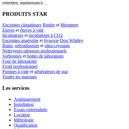
entretien, maintenance…
PRODUITS STAR
Enceintes climatiques
Binder
et
Memmert
Etuves
et
étuves à vide
Incubateurs
et
incubateurs à CO2
Enceintes anaérobie
et
hypoxie
Don Whitley
Bains
,
refroidisseurs
et
ultra-cryostats
Nettoyeurs ultrasons professionnels
Sorbonnes
et
hottes de laboratoire
Four de laboratoire
Froid professionnel
Pompes à vide
et
générateurs de gaz
Toutes les marques
Les services
Aménagement
Installation
Essais externalisés
Location
Métrologie
Qualification