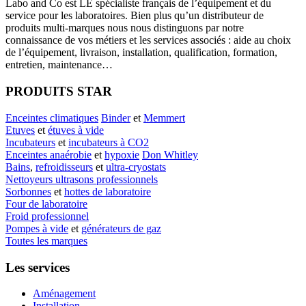
Labo
and Co est LE spécialiste français de l’équipement et du
service pour les laboratoires. Bien plus qu’un distributeur de
produits multi-marques nous nous distinguons par notre
connaissance de vos métiers et les services associés : aide au choix
de l’équipement, livraison, installation, qualification, formation,
entretien, maintenance…
PRODUITS STAR
Enceintes climatiques
Binder
et
Memmert
Etuves
et
étuves à vide
Incubateurs
et
incubateurs à CO2
Enceintes anaérobie
et
hypoxie
Don Whitley
Bains
,
refroidisseurs
et
ultra-cryostats
Nettoyeurs ultrasons professionnels
Sorbonnes
et
hottes de laboratoire
Four de laboratoire
Froid professionnel
Pompes à vide
et
générateurs de gaz
Toutes les marques
Les services
Aménagement
Installation