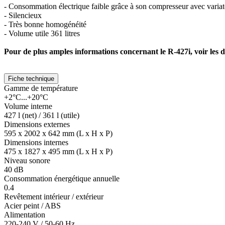
- Consommation électrique faible grâce à son compresseur avec varia
- Silencieux
- Très bonne homogénéité
- Volume utile 361 litres
Pour de plus amples informations concernant le R-427i, voir les 
Fiche technique
Gamme de température
+2°C...+20°C
Volume interne
427 l (net) / 361 l (utile)
Dimensions externes
595 x 2002 x 642 mm (L x H x P)
Dimensions internes
475 x 1827 x 495 mm (L x H x P)
Niveau sonore
40 dB
Consommation énergétique annuelle
0.4
Revêtement intérieur / extérieur
Acier peint / ABS
Alimentation
220-240 V / 50-60 Hz