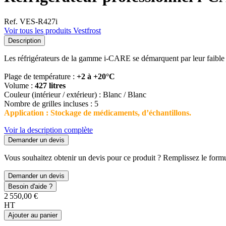
Ref. VES-R427i
Voir tous les produits Vestfrost
Description
Les réfrigérateurs de la gamme i-CARE se démarquent par leur faible
Plage de température :
+2 à +20°C
Volume :
427 litres
Couleur (intérieur / extérieur) : Blanc / Blanc
Nombre de grilles incluses : 5
Application : Stockage de médicaments, d’échantillons.
Voir la description complète
Demander un devis
Vous souhaitez obtenir un devis pour ce produit ? Remplissez le formul
Demander un devis
Besoin d'aide ?
2 550,00 €
HT
Ajouter au panier