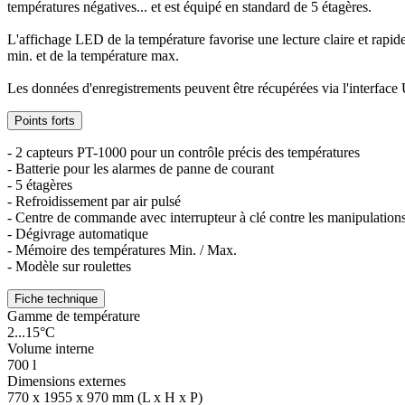
températures négatives... et est équipé en standard de 5 étagères.
L'affichage LED de la température favorise une lecture claire et rapi
min. et de la température max.
Les données d'enregistrements peuvent être récupérées via l'interfa
Points forts
- 2 capteurs PT-1000 pour un contrôle précis des températures
- Batterie pour les alarmes de panne de courant
- 5 étagères
- Refroidissement par air pulsé
- Centre de commande avec interrupteur à clé contre les manipulation
- Dégivrage automatique
- Mémoire des températures Min. / Max.
- Modèle sur roulettes
Fiche technique
Gamme de température
2...15°C
Volume interne
700 l
Dimensions externes
770 x 1955 x 970 mm (L x H x P)