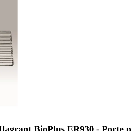
flagrant BioPlus ER930 - Porte 