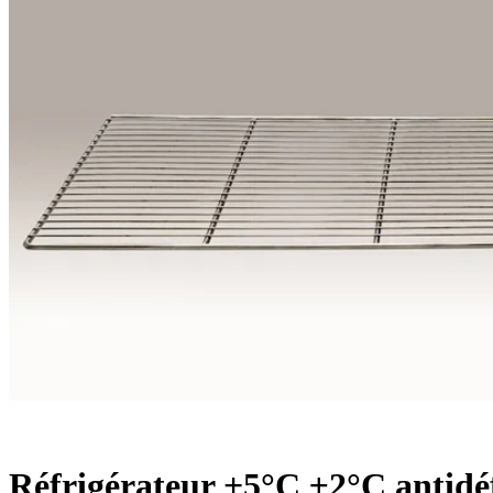
Réfrigérateur +5°C ±2°C antidé