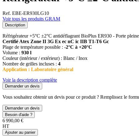
Ref. EBE-ER930LG10
Voir tous les produits GRAM
Description
Réfrigérateur +5°C ±2°C antidéflagrant BioPlus ER930 - Porte plein
Certifié Atex Zone II 3G Ex ec nC ic IIB T1-T6 Gc
Plage de température possible :
-2°C à +20°C
Volume :
930 l
Couleur (intérieur / extérieur) : Blanc / Inox
Nombre de grilles incluses :
4
Application : Laboratoire général
Voir la description complète
Demander un devis
Vous souhaitez obtenir un devis pour ce produit ? Remplissez le formul
Demander un devis
Besoin d'aide ?
6 990,00 €
HT
Ajouter au panier