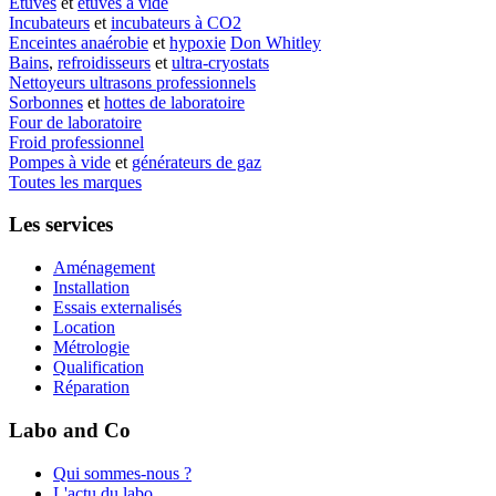
Etuves
et
étuves à vide
Incubateurs
et
incubateurs à CO2
Enceintes anaérobie
et
hypoxie
Don Whitley
Bains
,
refroidisseurs
et
ultra-cryostats
Nettoyeurs ultrasons professionnels
Sorbonnes
et
hottes de laboratoire
Four de laboratoire
Froid professionnel
Pompes à vide
et
générateurs de gaz
Toutes les marques
Les services
Aménagement
Installation
Essais externalisés
Location
Métrologie
Qualification
Réparation
Labo and Co
Qui sommes-nous ?
L'actu du labo