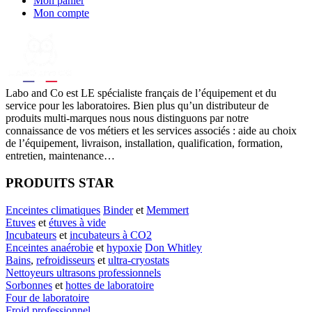
Mon panier
Mon compte
Labo
and Co est LE spécialiste français de l’équipement et du
service pour les laboratoires. Bien plus qu’un distributeur de
produits multi-marques nous nous distinguons par notre
connaissance de vos métiers et les services associés : aide au choix
de l’équipement, livraison, installation, qualification, formation,
entretien, maintenance…
PRODUITS STAR
Enceintes climatiques
Binder
et
Memmert
Etuves
et
étuves à vide
Incubateurs
et
incubateurs à CO2
Enceintes anaérobie
et
hypoxie
Don Whitley
Bains
,
refroidisseurs
et
ultra-cryostats
Nettoyeurs ultrasons professionnels
Sorbonnes
et
hottes de laboratoire
Four de laboratoire
Froid professionnel