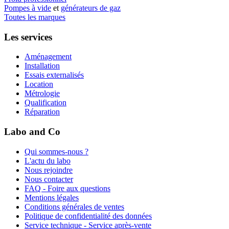
Pompes à vide
et
générateurs de gaz
Toutes les marques
Les services
Aménagement
Installation
Essais externalisés
Location
Métrologie
Qualification
Réparation
Labo and Co
Qui sommes-nous ?
L'actu du labo
Nous rejoindre
Nous contacter
FAQ - Foire aux questions
Mentions légales
Conditions générales de ventes
Politique de confidentialité des données
Service technique - Service après-vente