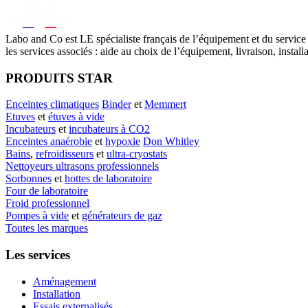
Labo
and Co est LE spécialiste français de l’équipement et du service
les services associés : aide au choix de l’équipement, livraison, instal
PRODUITS STAR
Enceintes climatiques
Binder
et
Memmert
Etuves
et
étuves à vide
Incubateurs
et
incubateurs à CO2
Enceintes anaérobie
et
hypoxie
Don Whitley
Bains
,
refroidisseurs
et
ultra-cryostats
Nettoyeurs ultrasons professionnels
Sorbonnes
et
hottes de laboratoire
Four de laboratoire
Froid professionnel
Pompes à vide
et
générateurs de gaz
Toutes les marques
Les services
Aménagement
Installation
Essais externalisés