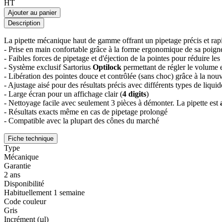
HT
Ajouter au panier
Description
La pipette mécanique haut de gamme offrant un pipetage précis et rapi
- Prise en main confortable grâce à la forme ergonomique de sa poign
- Faibles forces de pipetage et d'éjection de la pointes pour réduire le
- Système exclusif Sartorius
Optilock
permettant de régler le volume e
- Libération des pointes douce et contrôlée (sans choc) grâce à la nou
- Ajustage aisé pour des résultats précis avec différents types de liquid
- Large écran pour un affichage clair (
4 digits
)
- Nettoyage facile avec seulement 3 pièces à démonter. La pipette est
- Résultats exacts même en cas de pipetage prolongé
- Compatible avec la plupart des cônes du marché
Fiche technique
Type
Mécanique
Garantie
2 ans
Disponibilité
Habituellement 1 semaine
Code couleur
Gris
Incrément (µl)