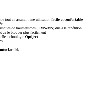
de tout en assurant une utilisation
facile et confortable
ée
s risques de traumatismes (
TMS-MS
) dus à la répétition
t de le bloquer plus facilement
velle technologie
Optiject
es
autoclavable