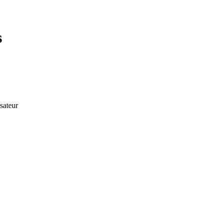
s
sateur