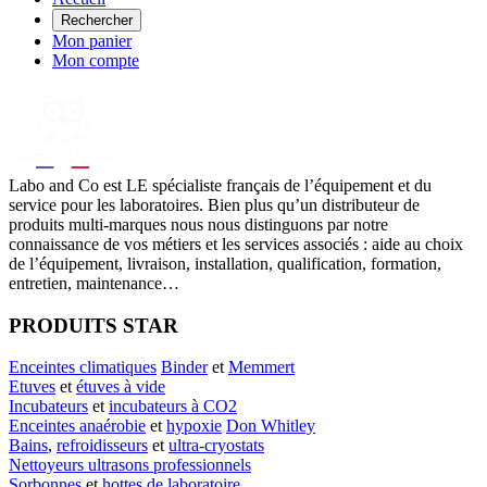
Rechercher
Mon panier
Mon compte
Labo
and Co est LE spécialiste français de l’équipement et du
service pour les laboratoires. Bien plus qu’un distributeur de
produits multi-marques nous nous distinguons par notre
connaissance de vos métiers et les services associés : aide au choix
de l’équipement, livraison, installation, qualification, formation,
entretien, maintenance…
PRODUITS STAR
Enceintes climatiques
Binder
et
Memmert
Etuves
et
étuves à vide
Incubateurs
et
incubateurs à CO2
Enceintes anaérobie
et
hypoxie
Don Whitley
Bains
,
refroidisseurs
et
ultra-cryostats
Nettoyeurs ultrasons professionnels
Sorbonnes
et
hottes de laboratoire