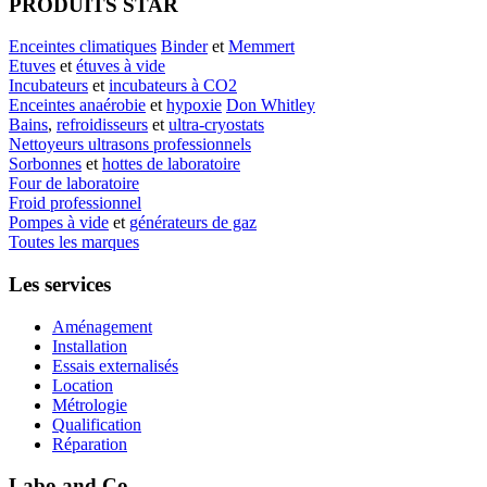
PRODUITS STAR
Enceintes climatiques
Binder
et
Memmert
Etuves
et
étuves à vide
Incubateurs
et
incubateurs à CO2
Enceintes anaérobie
et
hypoxie
Don Whitley
Bains
,
refroidisseurs
et
ultra-cryostats
Nettoyeurs ultrasons professionnels
Sorbonnes
et
hottes de laboratoire
Four de laboratoire
Froid professionnel
Pompes à vide
et
générateurs de gaz
Toutes les marques
Les services
Aménagement
Installation
Essais externalisés
Location
Métrologie
Qualification
Réparation
Labo and Co