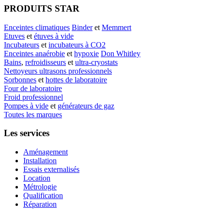
PRODUITS STAR
Enceintes climatiques
Binder
et
Memmert
Etuves
et
étuves à vide
Incubateurs
et
incubateurs à CO2
Enceintes anaérobie
et
hypoxie
Don Whitley
Bains
,
refroidisseurs
et
ultra-cryostats
Nettoyeurs ultrasons professionnels
Sorbonnes
et
hottes de laboratoire
Four de laboratoire
Froid professionnel
Pompes à vide
et
générateurs de gaz
Toutes les marques
Les services
Aménagement
Installation
Essais externalisés
Location
Métrologie
Qualification
Réparation