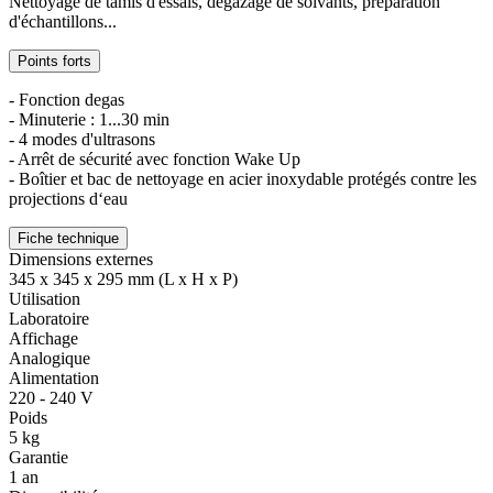
Nettoyage de tamis d'essais, dégazage de solvants, préparation
d'échantillons...
Points forts
- Fonction degas
- Minuterie : 1...30 min
- 4 modes d'ultrasons
- Arrêt de sécurité avec fonction Wake Up
- Boîtier et bac de nettoyage en acier inoxydable protégés contre les
projections d‘eau
Fiche technique
Dimensions externes
345 x 345 x 295 mm (L x H x P)
Utilisation
Laboratoire
Affichage
Analogique
Alimentation
220 - 240 V
Poids
5 kg
Garantie
1 an