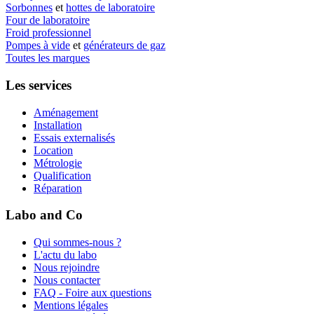
Sorbonnes
et
hottes de laboratoire
Four de laboratoire
Froid professionnel
Pompes à vide
et
générateurs de gaz
Toutes les marques
Les services
Aménagement
Installation
Essais externalisés
Location
Métrologie
Qualification
Réparation
Labo and Co
Qui sommes-nous ?
L'actu du labo
Nous rejoindre
Nous contacter
FAQ - Foire aux questions
Mentions légales