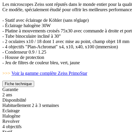
Les microscopes Zeiss sont réputés dans le monde entier pour la qualit
Ce modèle, spécialement étudié pour offrir les meilleures performances
- Statif avec éclairage de Köhler (sans réglage)
- Éclairage halogène 30W
- Platine à mouvements croisés 75x30 avec commande à droite et porte
- Tube binoculaire incliné à 30°
- 2 oculaires x10 / 18 dont 1 avec mise au point, champ objet 18 mm
- 4 objectifs "Plan-Achromat" x4, x10, x40, x100 (immersion)
- Condenseur 0.9 / 1.25
- Housse de protection
- Jeu de filtres de couleur bleu, vert, jaune
>>>
Voir la gamme complète Zeiss PrimoStar
Fiche technique
Garantie
2 ans
Disponibilité
Habituellement 2 à 3 semaines
Eclairage
Halogène
Revolver
4 objectifs
Statif