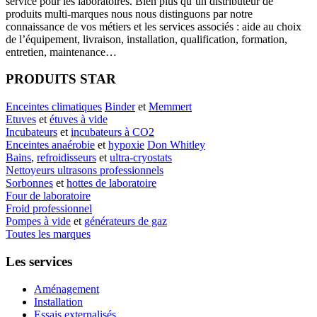
service pour les laboratoires. Bien plus qu’un distributeur de
produits multi-marques nous nous distinguons par notre
connaissance de vos métiers et les services associés : aide au choix
de l’équipement, livraison, installation, qualification, formation,
entretien, maintenance…
PRODUITS STAR
Enceintes climatiques
Binder
et
Memmert
Etuves
et
étuves à vide
Incubateurs
et
incubateurs à CO2
Enceintes anaérobie
et
hypoxie
Don Whitley
Bains
,
refroidisseurs
et
ultra-cryostats
Nettoyeurs ultrasons professionnels
Sorbonnes
et
hottes de laboratoire
Four de laboratoire
Froid professionnel
Pompes à vide
et
générateurs de gaz
Toutes les marques
Les services
Aménagement
Installation
Essais externalisés