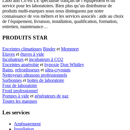
Labo
and Co est LE spécialiste français de l’équipement et du
service pour les laboratoires. Bien plus qu’un distributeur de
produits multi-marques nous nous distinguons par notre
connaissance de vos métiers et les services associés : aide au choix
de l’équipement, livraison, installation, qualification, formation,
entretien, maintenance…
PRODUITS STAR
Enceintes climatiques
Binder
et
Memmert
Etuves
et
étuves à vide
Incubateurs
et
incubateurs à CO2
Enceintes anaérobie
et
hypoxie
Don Whitley
Bains
,
refroidisseurs
et
ultra-cryostats
Nettoyeurs ultrasons professionnels
Sorbonnes
et
hottes de laboratoire
Four de laboratoire
Froid professionnel
Pompes à vide
et
générateurs de gaz
Toutes les marques
Les services
Aménagement
Installation