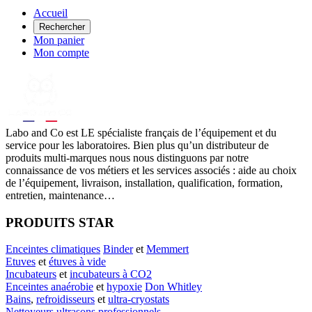
Accueil
Rechercher
Mon panier
Mon compte
Labo
and Co est LE spécialiste français de l’équipement et du
service pour les laboratoires. Bien plus qu’un distributeur de
produits multi-marques nous nous distinguons par notre
connaissance de vos métiers et les services associés : aide au choix
de l’équipement, livraison, installation, qualification, formation,
entretien, maintenance…
PRODUITS STAR
Enceintes climatiques
Binder
et
Memmert
Etuves
et
étuves à vide
Incubateurs
et
incubateurs à CO2
Enceintes anaérobie
et
hypoxie
Don Whitley
Bains
,
refroidisseurs
et
ultra-cryostats
Nettoyeurs ultrasons professionnels