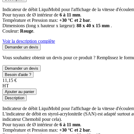
Indicateur de débit LiquiMobil pour l'affichage de la vitesse d'écoule
Pour tuyaux de Ø intérieur de
6 à 11 mm
.
Température et Pression max:
+30 °C et 2 bar
.
Dimensions (long x hauteur x largeur):
88 x 40 x 15 mm
.
Couleur:
Rouge
.
Voir la description complète
Demander un devis
Vous souhaitez obtenir un devis pour ce produit ? Remplissez le formul
Demander un devis
Besoin d'aide ?
11,15 €
HT
Ajouter au panier
Description
Indicateur de débit LiquiMobil pour l'affichage de la vitesse d'écoule
L'indicateur de débit en styrol-acrylonitrile (SAN) est adapté surtout
indicateur Chemobil pour cela).
Pour tuyaux de Ø intérieur de
6 à 11 mm
.
Température et Pression max:
+30 °C et 2 bar
.