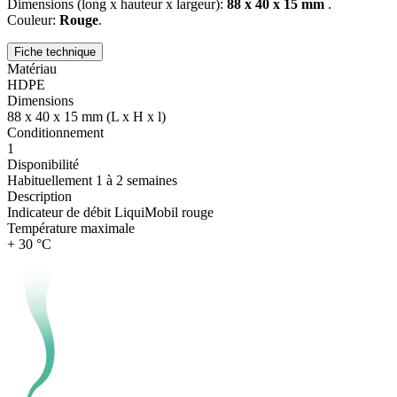
Dimensions (long x hauteur x largeur):
88 x 40 x 15 mm
.
Couleur:
Rouge
.
Fiche technique
Matériau
HDPE
Dimensions
88 x 40 x 15 mm (L x H x l)
Conditionnement
1
Disponibilité
Habituellement 1 à 2 semaines
Description
Indicateur de débit LiquiMobil rouge
Température maximale
+ 30 °C