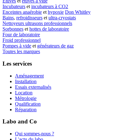
Etuves
et
étuves à vide
Incubateurs
et
incubateurs à CO2
Enceintes anaérobie
et
hypoxie
Don Whitley
Bains
,
refroidisseurs
et
ultra-cryostats
Nettoyeurs ultrasons professionnels
Sorbonnes
et
hottes de laboratoire
Four de laboratoire
Froid professionnel
Pompes à vide
et
générateurs de gaz
Toutes les marques
Les services
Aménagement
Installation
Essais externalisés
Location
Métrologie
Qualification
Réparation
Labo and Co
Qui sommes-nous ?
L'actu du labo