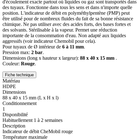
d'écoulement exacte partout où liquides ou gaz sont transportés dans
des tuyaux. Fonctionne dans tous les sens et dans n'importe quelle
position. L'indicateur de débit en polyméthylpentène (PMP) peut
être utilisé pour de nombreux fluides du fait de sa bonne résistance
chimique. Ne pas utiliser avec des acides forts, des bases fortes et
des solvants. Stérilisable à la vapeur. Permet une réduction
importante de la consommation d'eau. Non adapté aux liquides
aggressifs (voir indicateur Chemobil pour cela).
Pour tuyaux de Ø intérieur de
6 à 11 mm
.
Pression max:
2 bar
.
Dimensions (long x hauteur x largeur):
88 x 40 x 15 mm
.
Couleur:
Rouge
.
Fiche technique
Matériau
HDPE
Dimensions
88 x 40 x 15 mm (L x H x l)
Conditionnement
1
Disponibilité
Habituellement 1 à 2 semaines
Description
Indicateur de débit CheMobil rouge
Température maximale