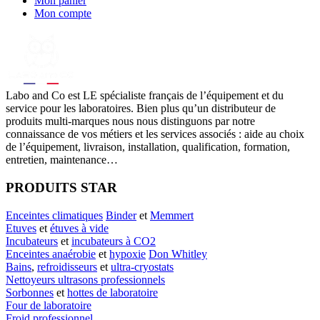
Mon panier
Mon compte
Labo
and Co est LE spécialiste français de l’équipement et du
service pour les laboratoires. Bien plus qu’un distributeur de
produits multi-marques nous nous distinguons par notre
connaissance de vos métiers et les services associés : aide au choix
de l’équipement, livraison, installation, qualification, formation,
entretien, maintenance…
PRODUITS STAR
Enceintes climatiques
Binder
et
Memmert
Etuves
et
étuves à vide
Incubateurs
et
incubateurs à CO2
Enceintes anaérobie
et
hypoxie
Don Whitley
Bains
,
refroidisseurs
et
ultra-cryostats
Nettoyeurs ultrasons professionnels
Sorbonnes
et
hottes de laboratoire
Four de laboratoire
Froid professionnel