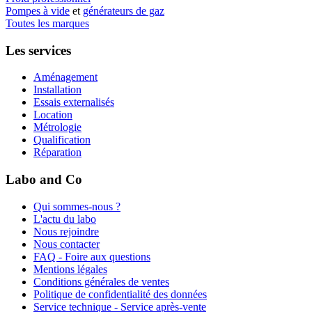
Pompes à vide
et
générateurs de gaz
Toutes les marques
Les services
Aménagement
Installation
Essais externalisés
Location
Métrologie
Qualification
Réparation
Labo and Co
Qui sommes-nous ?
L'actu du labo
Nous rejoindre
Nous contacter
FAQ - Foire aux questions
Mentions légales
Conditions générales de ventes
Politique de confidentialité des données
Service technique - Service après-vente