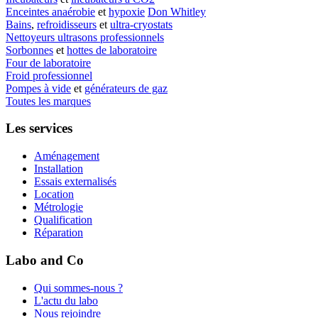
Enceintes anaérobie
et
hypoxie
Don Whitley
Bains
,
refroidisseurs
et
ultra-cryostats
Nettoyeurs ultrasons professionnels
Sorbonnes
et
hottes de laboratoire
Four de laboratoire
Froid professionnel
Pompes à vide
et
générateurs de gaz
Toutes les marques
Les services
Aménagement
Installation
Essais externalisés
Location
Métrologie
Qualification
Réparation
Labo and Co
Qui sommes-nous ?
L'actu du labo
Nous rejoindre