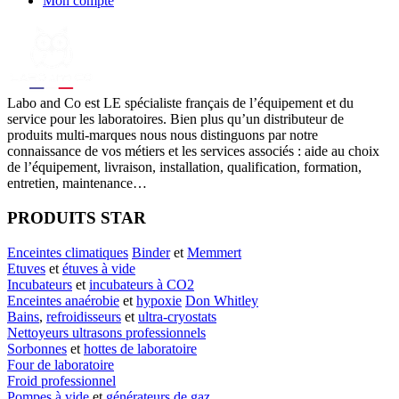
Mon compte
Labo
and Co est LE spécialiste français de l’équipement et du
service pour les laboratoires. Bien plus qu’un distributeur de
produits multi-marques nous nous distinguons par notre
connaissance de vos métiers et les services associés : aide au choix
de l’équipement, livraison, installation, qualification, formation,
entretien, maintenance…
PRODUITS STAR
Enceintes climatiques
Binder
et
Memmert
Etuves
et
étuves à vide
Incubateurs
et
incubateurs à CO2
Enceintes anaérobie
et
hypoxie
Don Whitley
Bains
,
refroidisseurs
et
ultra-cryostats
Nettoyeurs ultrasons professionnels
Sorbonnes
et
hottes de laboratoire
Four de laboratoire
Froid professionnel
Pompes à vide
et
générateurs de gaz