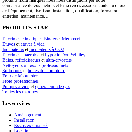
produits multi-marques nous nous distinguons par notre
connaissance de vos métiers et les services associés : aide au choix
de l’équipement, livraison, installation, qualification, formation,
entretien, maintenance…
PRODUITS STAR
Enceintes climatiques
Binder
et
Memmert
Etuves
et
étuves à vide
Incubateurs
et
incubateurs à CO2
Enceintes anaérobie
et
hypoxie
Don Whitley
Bains
,
refroidisseurs
et
ultra-cryostats
Nettoyeurs ultrasons professionnels
Sorbonnes
et
hottes de laboratoire
Four de laboratoire
Froid professionnel
Pompes à vide
et
générateurs de gaz
Toutes les marques
Les services
Aménagement
Installation
Essais externalisés
Location