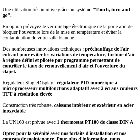
Une utilisation très intuitive grâce au système
"Touch, turn and
go".
En option prévoyez le verrouillage électronique de la porte afin de
bloquer l’ouverture lors de la mise en température et éviter la
contamination de votre salle blanche.
Des nombreuses innovations techniques :
préchauffage de l'air
entrant pour éviter les variations de température, turbine d’air
à régime défini et pilotée par programme permettant de
contrôler le taux de renouvellement d'air et l'ouverture du
clapet.
Régulateur SingleDisplay :
régulateur PID numérique à
microprocesseur multifonctions adaptatif avec 2 écrans couleurs
TFT à résolution élevée
Construction très robuste,
caissons intérieur et extérieur en acier
inoxydable
La UN160 est prévue avec
1 thermostat PT100 de classe DIN A
.
Optez pour la sérénité avec nos forfaits d'installation et nos
contrats de maintenance. Pour plus d'information, nous