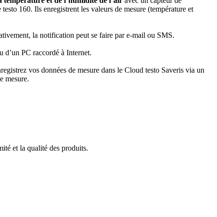
a température et de l’humidité de l’air
avec un capteur de
testo 160. Ils enregistrent les valeurs de mesure (température et
tivement, la notification peut se faire par e-mail ou SMS.
ou d’un PC raccordé à Internet.
enregistrez vos données de mesure dans le Cloud testo Saveris via un
de mesure.
ité et la qualité des produits.