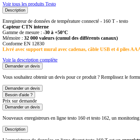
Voir tous les produits Testo
Description
Enregistreur de données de température connecté - 160 T - testo
Capteur CTN interne
Gamme de mesure :
-30 à +50°C
Mémoire :
32 000 valeurs (cumul des différents canaux)
Conforme EN 12830
Livré avec support mural avec cadenas, câble USB et 4 piles AAA
Voir la description complète
Demander un devis
Vous souhaitez obtenir un devis pour ce produit ? Remplissez le formul
Demander un devis
Besoin d'aide ?
Prix sur demande
Demander un devis
Nouveaux enregistreurs en ligne testo 160 et testo 162, un monitoring i
Description