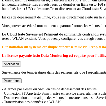
L’enregistreur de données en ligne discret testo 160 T est un
enregist
température intégré. Les enregistreurs de données en ligne
testo 160
s
humidité, lux et UV) et les transfèrent directement au Cloud testo 
En cas de dépassement de limite, vous êtes directement alerté sur la v
Vous pouvez accéder à tout moment et partout à toutes les valeurs de 
Le
Cloud testo Saveris est l’élément de commande central du syst
réseau WLAN existant. Vous pouvez y configurer vos enregistreurs de 
L’installation du système est simple et peut se faire via l’App tes
La licence payante testo Data Monitoring est requise pour l’utilis
Application
Surveillance des températures dans des secteurs tels que l'agroalimentai
Points forts
- Alarmes par e-mail ou SMS en cas de dépassement des limites
- Connexion à l’App testo Smart : mise en service aisée, alarmes Push
- Documentation automatique des valeurs de mesure dans testo Saveri
- Transmission des données via WLAN