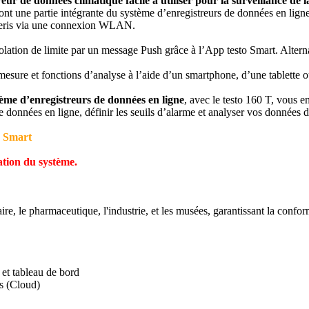
reur de données climatique facile à utiliser pour la surveillance de l
ont une partie intégrante du système d’enregistreurs de données en ligne 
Saveris via une connexion WLAN.
iolation de limite par un message Push grâce à l’App testo Smart. Alterna
mesure et fonctions d’analyse à l’aide d’un smartphone, d’une tablette 
ème d’enregistreurs de données en ligne
, avec le testo 160 T, vous 
données en ligne, définir les seuils d’alarme et analyser vos données 
to Smart
ation du système.
re, le pharmaceutique, l'industrie, et les musées, garantissant la conform
 et tableau de bord
s (Cloud)