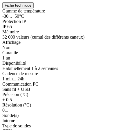
Fiche technique
Gamme de température
-30...+50°C
Protection IP
IP 65
Mémoire
32 000 valeurs (cumul des différents canaux)
Affichage
Non
Garantie
1 an
Disponibilité
Habituellement 1 à 2 semaines
Cadence de mesure
1 min... 24h
Communication PC
Sans fil + USB
Précision (°C)
± 0.5
Résolution (°C)
0.1
Sonde(s)
Interne
Type de sondes