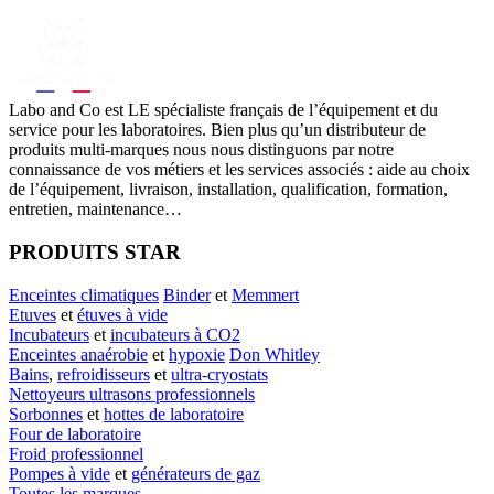
Labo
and Co est LE spécialiste français de l’équipement et du
service pour les laboratoires. Bien plus qu’un distributeur de
produits multi-marques nous nous distinguons par notre
connaissance de vos métiers et les services associés : aide au choix
de l’équipement, livraison, installation, qualification, formation,
entretien, maintenance…
PRODUITS STAR
Enceintes climatiques
Binder
et
Memmert
Etuves
et
étuves à vide
Incubateurs
et
incubateurs à CO2
Enceintes anaérobie
et
hypoxie
Don Whitley
Bains
,
refroidisseurs
et
ultra-cryostats
Nettoyeurs ultrasons professionnels
Sorbonnes
et
hottes de laboratoire
Four de laboratoire
Froid professionnel
Pompes à vide
et
générateurs de gaz
Toutes les marques