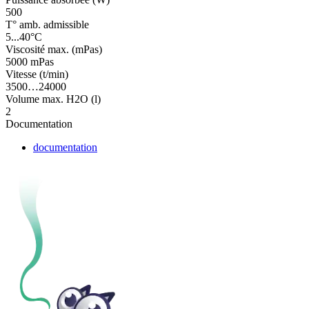
500
T° amb. admissible
5...40°C
Viscosité max. (mPas)
5000 mPas
Vitesse (t/min)
3500…24000
Volume max. H2O (l)
2
Documentation
documentation