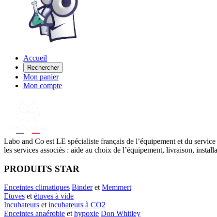
Accueil
Rechercher
Mon panier
Mon compte
Labo
and Co est LE spécialiste français de l’équipement et du service
les services associés : aide au choix de l’équipement, livraison, instal
PRODUITS STAR
Enceintes climatiques
Binder
et
Memmert
Etuves
et
étuves à vide
Incubateurs
et
incubateurs à CO2
Enceintes anaérobie
et
hypoxie
Don Whitley