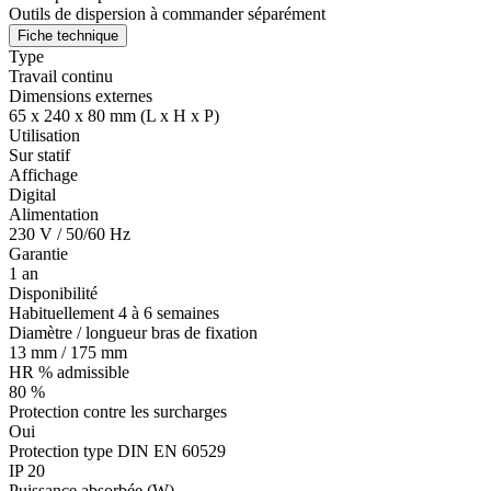
Outils de dispersion à commander séparément
Fiche technique
Type
Travail continu
Dimensions externes
65 x 240 x 80 mm (L x H x P)
Utilisation
Sur statif
Affichage
Digital
Alimentation
230 V / 50/60 Hz
Garantie
1 an
Disponibilité
Habituellement 4 à 6 semaines
Diamètre / longueur bras de fixation
13 mm / 175 mm
HR % admissible
80 %
Protection contre les surcharges
Oui
Protection type DIN EN 60529
IP 20
Puissance absorbée (W)