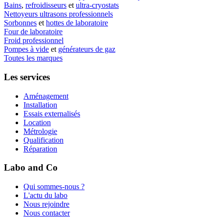
Bains
,
refroidisseurs
et
ultra-cryostats
Nettoyeurs ultrasons professionnels
Sorbonnes
et
hottes de laboratoire
Four de laboratoire
Froid professionnel
Pompes à vide
et
générateurs de gaz
Toutes les marques
Les services
Aménagement
Installation
Essais externalisés
Location
Métrologie
Qualification
Réparation
Labo and Co
Qui sommes-nous ?
L'actu du labo
Nous rejoindre
Nous contacter