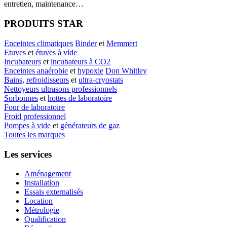
entretien, maintenance…
PRODUITS STAR
Enceintes climatiques
Binder
et
Memmert
Etuves
et
étuves à vide
Incubateurs
et
incubateurs à CO2
Enceintes anaérobie
et
hypoxie
Don Whitley
Bains
,
refroidisseurs
et
ultra-cryostats
Nettoyeurs ultrasons professionnels
Sorbonnes
et
hottes de laboratoire
Four de laboratoire
Froid professionnel
Pompes à vide
et
générateurs de gaz
Toutes les marques
Les services
Aménagement
Installation
Essais externalisés
Location
Métrologie
Qualification