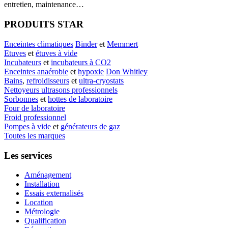
entretien, maintenance…
PRODUITS STAR
Enceintes climatiques
Binder
et
Memmert
Etuves
et
étuves à vide
Incubateurs
et
incubateurs à CO2
Enceintes anaérobie
et
hypoxie
Don Whitley
Bains
,
refroidisseurs
et
ultra-cryostats
Nettoyeurs ultrasons professionnels
Sorbonnes
et
hottes de laboratoire
Four de laboratoire
Froid professionnel
Pompes à vide
et
générateurs de gaz
Toutes les marques
Les services
Aménagement
Installation
Essais externalisés
Location
Métrologie
Qualification