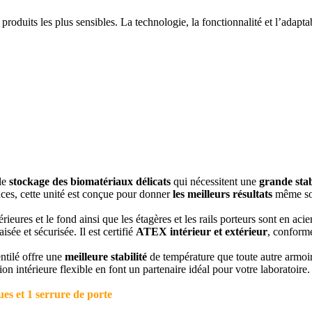
duits les plus sensibles. La technologie, la fonctionnalité et l’adaptab
le
stockage des biomatériaux délicats
qui nécessitent une
grande stab
ces, cette unité est conçue pour donner
les meilleurs résultats
même sou
ieures et le fond ainsi que les étagères et les rails porteurs sont en ac
sée et sécurisée. Il est certifié
ATEX intérieur et extérieur
, conform
entilé offre une
meilleure stabilité
de température que toute autre armoir
on intérieure flexible en font un partenaire idéal pour votre laboratoire.
ues et 1 serrure de porte