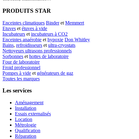
PRODUITS STAR
Enceintes climatiques
Binder
et
Memmert
Etuves
et
étuves à vide
Incubateurs
et
incubateurs à CO2
Enceintes anaérobie
et
hypoxie
Don Whitley
Bains
,
refroidisseurs
et
ultra-cryostats
Nettoyeurs ultrasons professionnels
Sorbonnes
et
hottes de laboratoire
Four de laboratoire
Froid professionnel
Pompes à vide
et
générateurs de gaz
Toutes les marques
Les services
Aménagement
Installation
Essais externalisés
Location
Métrologie
Qualification
Réparation