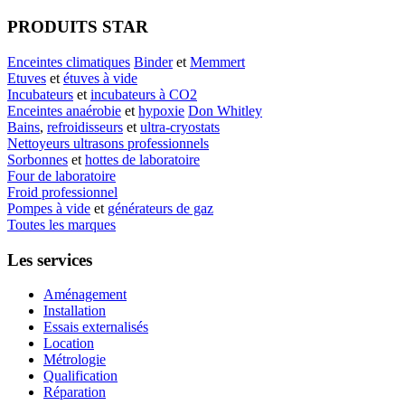
PRODUITS STAR
Enceintes climatiques
Binder
et
Memmert
Etuves
et
étuves à vide
Incubateurs
et
incubateurs à CO2
Enceintes anaérobie
et
hypoxie
Don Whitley
Bains
,
refroidisseurs
et
ultra-cryostats
Nettoyeurs ultrasons professionnels
Sorbonnes
et
hottes de laboratoire
Four de laboratoire
Froid professionnel
Pompes à vide
et
générateurs de gaz
Toutes les marques
Les services
Aménagement
Installation
Essais externalisés
Location
Métrologie
Qualification
Réparation