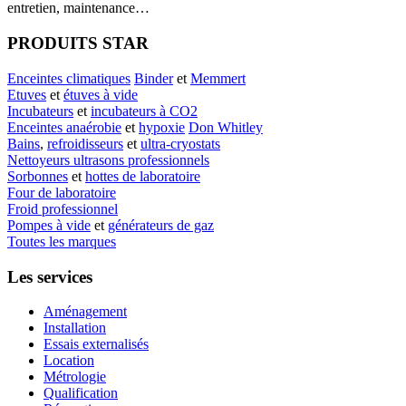
entretien, maintenance…
PRODUITS STAR
Enceintes climatiques
Binder
et
Memmert
Etuves
et
étuves à vide
Incubateurs
et
incubateurs à CO2
Enceintes anaérobie
et
hypoxie
Don Whitley
Bains
,
refroidisseurs
et
ultra-cryostats
Nettoyeurs ultrasons professionnels
Sorbonnes
et
hottes de laboratoire
Four de laboratoire
Froid professionnel
Pompes à vide
et
générateurs de gaz
Toutes les marques
Les services
Aménagement
Installation
Essais externalisés
Location
Métrologie
Qualification