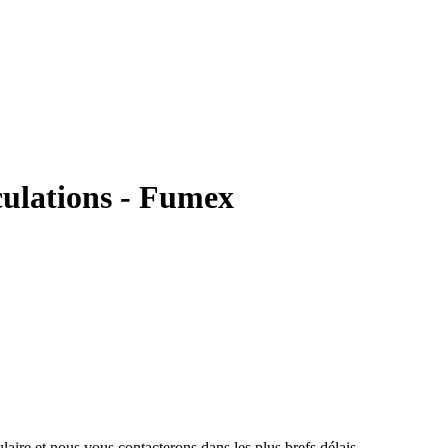
culations - Fumex
aire et nous vous contacterons dans les plus brefs délais.