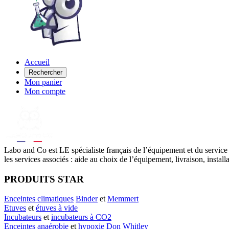
Accueil
Rechercher
Mon panier
Mon compte
Labo
and Co est LE spécialiste français de l’équipement et du service
les services associés : aide au choix de l’équipement, livraison, instal
PRODUITS STAR
Enceintes climatiques
Binder
et
Memmert
Etuves
et
étuves à vide
Incubateurs
et
incubateurs à CO2
Enceintes anaérobie
et
hypoxie
Don Whitley