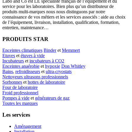
Labo
and Co est LE spécialiste français de l’équipement et du
service pour les laboratoires. Bien plus qu’un distributeur de
produits multi-marques nous nous distinguons par notre
connaissance de vos métiers et les services associés : aide au choix
de l’équipement, livraison, installation, qualification, formation,
entretien, maintenance…
PRODUITS STAR
Enceintes climatiques
Binder
et
Memmert
Etuves
et
étuves à vide
Incubateurs
et
incubateurs à CO2
Enceintes anaérobie
et
hypoxie
Don Whitley
Bains
,
refroidisseurs
et
ultra-cryostats
Nettoyeurs ultrasons professionnels
Sorbonnes
et
hottes de laboratoire
Four de laboratoire
Froid professionnel
Pompes à vide
et
générateurs de gaz
Toutes les marques
Les services
Aménagement
Installation