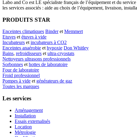
Labo
and Co est LE spécialiste français de l’équipement et du service
les services associés : aide au choix de l’équipement, livraison, instal
PRODUITS STAR
Enceintes climatiques
Binder
et
Memmert
Etuves
et
étuves à vide
Incubateurs
et
incubateurs à CO2
Enceintes anaérobie
et
hypoxie
Don Whitley
Bains
,
refroidisseurs
et
ultra-cryostats
Nettoyeurs ultrasons professionnels
Sorbonnes
et
hottes de laboratoire
Four de laboratoire
Froid professionnel
Pompes à vide
et
générateurs de gaz
Toutes les marques
Les services
Aménagement
Installation
Essais externalisés
Location
Métrologie