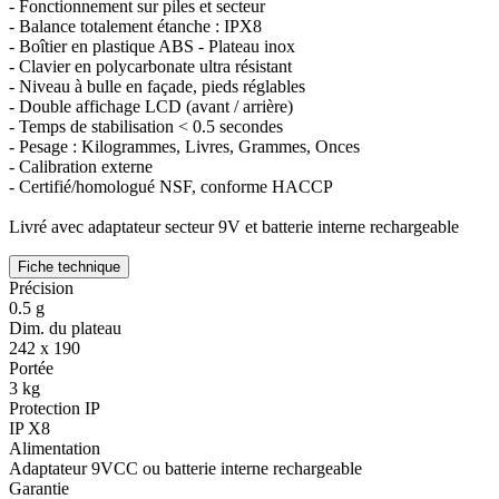
- Fonctionnement sur piles et secteur
- Balance totalement étanche : IPX8
- Boîtier en plastique ABS - Plateau inox
- Clavier en polycarbonate ultra résistant
- Niveau à bulle en façade, pieds réglables
- Double affichage LCD (avant / arrière)
- Temps de stabilisation < 0.5 secondes
- Pesage : Kilogrammes, Livres, Grammes, Onces
- Calibration externe
- Certifié/homologué NSF, conforme HACCP
Livré avec adaptateur secteur 9V et batterie interne rechargeable
Fiche technique
Précision
0.5 g
Dim. du plateau
242 x 190
Portée
3 kg
Protection IP
IP X8
Alimentation
Adaptateur 9VCC ou batterie interne rechargeable
Garantie