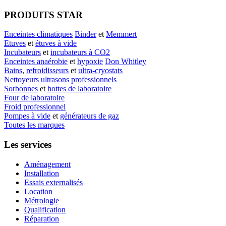
PRODUITS STAR
Enceintes climatiques
Binder
et
Memmert
Etuves
et
étuves à vide
Incubateurs
et
incubateurs à CO2
Enceintes anaérobie
et
hypoxie
Don Whitley
Bains
,
refroidisseurs
et
ultra-cryostats
Nettoyeurs ultrasons professionnels
Sorbonnes
et
hottes de laboratoire
Four de laboratoire
Froid professionnel
Pompes à vide
et
générateurs de gaz
Toutes les marques
Les services
Aménagement
Installation
Essais externalisés
Location
Métrologie
Qualification
Réparation