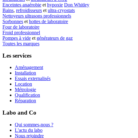
Enceintes anaérobie
et
hypoxie
Don Whitley
Bains
,
refroidisseurs
et
ultra-cryostats
Nettoyeurs ultrasons professionnels
Sorbonnes
et
hottes de laboratoire
Four de laboratoire
Froid professionnel
Pompes à vide
et
générateurs de gaz
Toutes les marques
Les services
Aménagement
Installation
Essais externalisés
Location
Métrologie
Qualification
Réparation
Labo and Co
Qui sommes-nous ?
L'actu du labo
Nous rejoindre