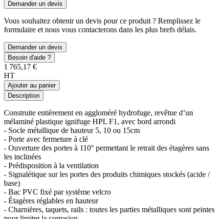
Demander un devis
Vous souhaitez obtenir un devis pour ce produit ? Remplissez le
formulaire et nous vous contacterons dans les plus brefs délais.
Demander un devis
Besoin d'aide ?
1 765,17 €
HT
Ajouter au panier
Description
Construite entièrement en aggloméré hydrofuge, revêtue d’un
mélaminé plastique ignifuge HPL F1, avec bord arrondi
- Socle métallique de hauteur 5, 10 ou 15cm
- Porte avec fermeture à clé
- Ouverture des portes à 110° permettant le retrait des étagères sans
les inclinées
- Prédisposition à la ventilation
- Signalétique sur les portes des produits chimiques stockés (acide /
base)
- Bac PVC fixé par système velcro
- Étagères réglables en hauteur
- Charnières, taquets, rails : toutes les parties métalliques sont peintes
pour limiter la corrosion