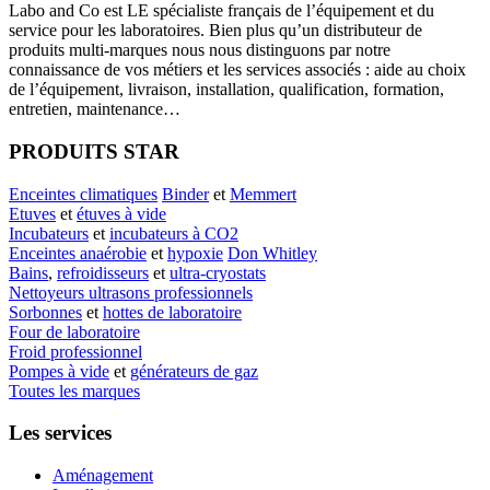
Labo
and Co est LE spécialiste français de l’équipement et du
service pour les laboratoires. Bien plus qu’un distributeur de
produits multi-marques nous nous distinguons par notre
connaissance de vos métiers et les services associés : aide au choix
de l’équipement, livraison, installation, qualification, formation,
entretien, maintenance…
PRODUITS STAR
Enceintes climatiques
Binder
et
Memmert
Etuves
et
étuves à vide
Incubateurs
et
incubateurs à CO2
Enceintes anaérobie
et
hypoxie
Don Whitley
Bains
,
refroidisseurs
et
ultra-cryostats
Nettoyeurs ultrasons professionnels
Sorbonnes
et
hottes de laboratoire
Four de laboratoire
Froid professionnel
Pompes à vide
et
générateurs de gaz
Toutes les marques
Les services
Aménagement