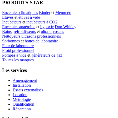
PRODUITS STAR
Enceintes climatiques
Binder
et
Memmert
Etuves
et
étuves à vide
Incubateurs
et
incubateurs à CO2
Enceintes anaérobie
et
hypoxie
Don Whitley
Bains
,
refroidisseurs
et
ultra-cryostats
Nettoyeurs ultrasons professionnels
Sorbonnes
et
hottes de laboratoire
Four de laboratoire
Froid professionnel
Pompes à vide
et
générateurs de gaz
Toutes les marques
Les services
Aménagement
Installation
Essais externalisés
Location
Métrologie
Qualification
Réparation